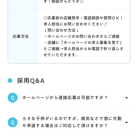
す！相談からどうぞ◎
◎応募前の店舗見学・電話相談や質問ＯＫ！
求人担当にお問い合わせください♪
↓問い合わせ方法↓
応募方法
・ホームページのお問い合わせからご連絡
・店舗に「ホームページの求人募集を見て」
とご連絡→求人担当からお電話で折り返しさ
せていただきます。
採用Q&A
ホームページから直接応募は可能ですか？
Q
arrow_drop_up
可能です。求人サイト等ではなく、今見られている
小さな子供がいるのですが、病気などで急に欠勤
アウル薬局ホームページのお問い合わせフォームよ
Q
arrow_drop_up
や早退する場合はご対応して頂けますか？
りお問い合わせいただくか、もしくは直接お電話い
A
ただき、採用された場合には当社規定に準じてお祝