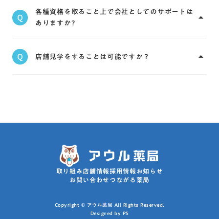
弊社はなるべく属人的な役割を作らず、出勤してい
い金を支給させて頂きます。
各種資格を取ること上で会社としてのサポートは
るスタッフでサポートできる体制を整えていますの
A
Q
arrow_drop_up
ありますか?
でご安心ください。
実務実習指導薬剤師、各種専門・認定薬剤師など多
A
くの資格取得に補助があります。
店舗見学をすることは可能ですか？
Q
arrow_drop_up
もちろん可能です。薬剤師だけでなく薬学生の方も
歓迎します。できる限りご希望の日時に調整しま
A
す。
取り組み
店舗情報
採用情報
お知らせ
お問い合わせ
つながる薬局
Copyright © アウル薬局 All Rights Reserved.
Designed by PS