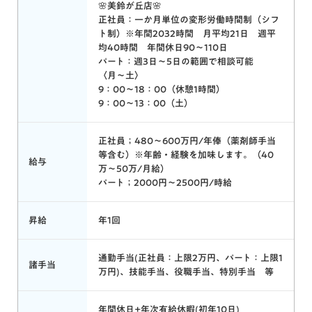
🌸美鈴が丘店🌸
正社員：一か月単位の変形労働時間制（シフ
ト制）※年間2032時間 月平均21日 週平
均40時間 年間休日90～110日
パート：週3日～5日の範囲で相談可能
〈月～土〉
9：00～18：00（休憩1時間）
9：00～13：00（土）
正社員；480～600万円/年俸（薬剤師手当
等含む）※年齢・経験を加味します。（40
給与
万〜50万/月給）
パート；2000円～2500円/時給
昇給
年1回
通勤手当(正社員：上限2万円、パート：上限1
諸手当
万円)、技能手当、役職手当、特別手当 等
年間休日+年次有給休暇(初年10日)